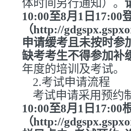
体时间另行通知）。
10
:00至
8
月
1
日
1
7
:0
（http://gdgspx.g
申请缓考且未按时参
缺考考生不得参加补
年度的培训及考试。
2.
考试申请流程
考试申请采用预约
1
0
:00至
8
月
1
日
1
7
:0
（http://gdgspx.gspx